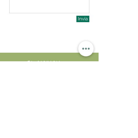
Invia
FARMACIA RASTELLI S.N.C. DI
GABRIELLA E GIANNI RASTELLI
Via Emilia Pavese 23,
29121 Piacenza
0523.499820